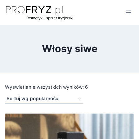
Przejdź
do
treści
Włosy siwe
Posortowane
Wyświetlanie wszystkich wyników: 6
według
popularności